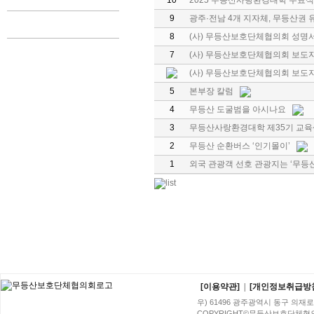
10
2025 무등산사랑환경대학 수료식 
9
광주·전남 4개 지자체, 무등산권
8
(사) 무등산보호단체협의회 성명
7
(사) 무등산보호단체협의회 보도자료(
(사) 무등산보호단체협의회 보도
5
본부장 칼럼
4
무등산 도굴범을 아시나요
3
무등산사랑환경대학 제35기 교육
2
무등산 순환버스 ‘인기몰이’
1
외국 관광객 선호 관광지는 ‘무등산
[이용약관]
|
[개인정보취급방
우) 61496 광주광역시 동구 의재로 96번
COPYRIGHT©무등산보호단체협의회. A