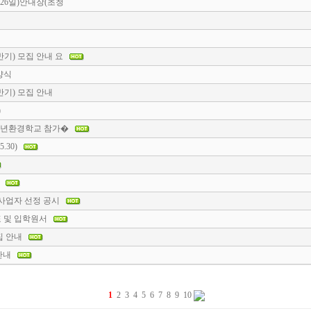
26일)안내장(초청
반기) 모집 안내 요
양식
반기) 모집 안내
)
청소년환경학교 참가�
30)
조사업자 선정 공시
 및 입학원서
집 안내
 안내
1
2
3
4
5
6
7
8
9
10