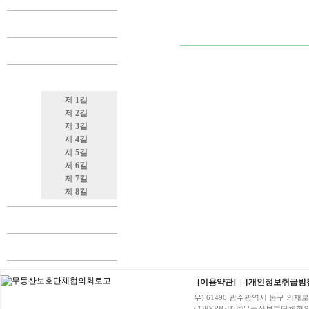
제 1길
제 2길
제 3길
제 4길
제 5길
제 6길
제 7길
제 8길
[이용약관]
|
[개인정보취급방
우) 61496 광주광역시 동구 의재로 96번
COPYRIGHT©무등산보호단체협의회. A