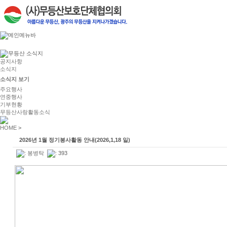
공지사항
소식지
소식지 보기
주요행사
연중행사
기부현황
무등산사랑활동소식
HOME
>
2026년 1월 정기봉사활동 안내(2026,1,18 일)
:
봉병탁
: 393