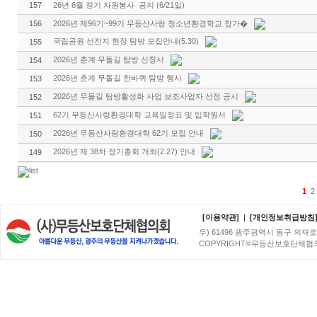
157
26년 6월 정기 자원봉사 공지 (6/21일)
156
2026년 제96기~99기 무등산사랑 청소년환경학교 참가�
국립공원 선진지 현장 탐방 모집안내(5.30)
155
2026년 춘계 무돌길 탐방 신청서
154
2026년 춘계 무돌길 한바퀴 탐방 행사
153
2026년 무돌길 탐방활성화 사업 보조사업자 선정 공시
152
62기 무등산사랑환경대학 교육일정표 및 입학원서
151
2026년 무등산사랑환경대학 62기 모집 안내
150
2026년 제 38차 정기총회 개최(2.27) 안내
149
1
2
[이용약관]
|
[개인정보취급방침
우) 61496 광주광역시 동구 의재로 96번
COPYRIGHT©무등산보호단체협의회. A