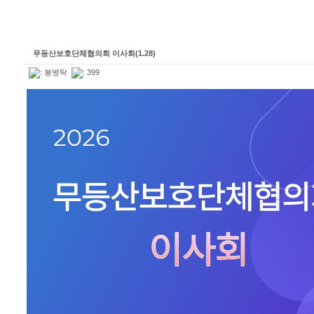
무등산보호단체협의회 이사회(1.28)
:
봉병탁
: 399