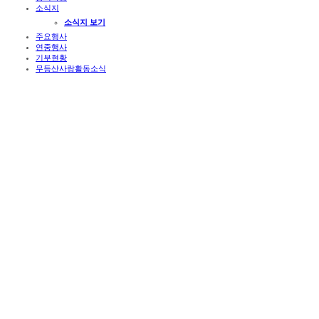
소식지
소식지 보기
주요행사
연중행사
기부현황
무등산사랑활동소식