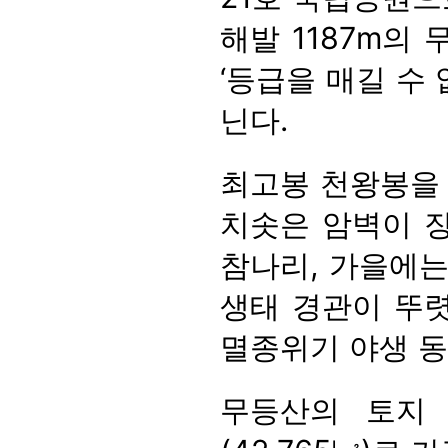
해발 1187m의 
‘등급을 매길 수
닌다.
최고봉 천왕봉을
치솟은 암벽이 장
참나리, 가을에는
생태 경관이 뚜렷
멸종위기 야생 동
무등산의 토지 