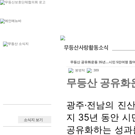
무등산 공유화운동 35년…시민 5만여명 참여
:
봉병탁
: 389
무등산 공유화운
광주·전남의 진
지 35년 동안 시
소식지 보기
공유화하는 성과