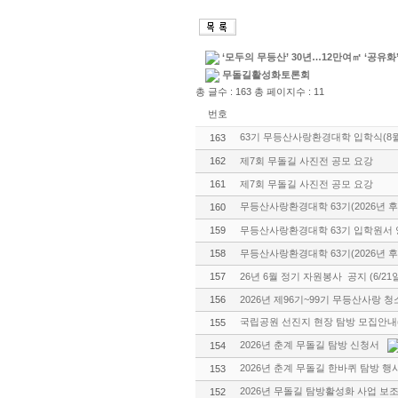
‘모두의 무등산’ 30년…12만여㎡ ‘공유화
무돌길활성화토론회
총 글수 : 163 총 페이지수 : 11
번호
63기 무등산사랑환경대학 입학식(8
163
162
제7회 무돌길 사진전 공모 요강
161
제7회 무돌길 사진전 공모 요강
무등산사랑환경대학 63기(2026년 후
160
159
무등산사랑환경대학 63기 입학원서
158
무등산사랑환경대학 63기(2026년 후
157
26년 6월 정기 자원봉사 공지 (6/21
156
2026년 제96기~99기 무등산사랑
국립공원 선진지 현장 탐방 모집안내(5
155
2026년 춘계 무돌길 탐방 신청서
154
2026년 춘계 무돌길 한바퀴 탐방 행
153
2026년 무돌길 탐방활성화 사업 보
152