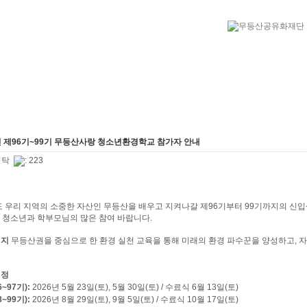
년 제96기~99기 무등산사랑 청소년환경학교 참가자 안내
병탁
: 223
도 우리 지역의 소중한 자산인 무등산을 배우고 지켜나갈 제96기부터 99기까지의 신
 청소년과 학부모님의 많은 참여 바랍니다.
취지
무등산권을 중심으로 한 환경 실천 교육을 통해 미래의 환경 파수꾼을 양성하고, 
일정
~97기):
2026년 5월 23일(토), 5월 30일(토) / 수료식 6월 13일(토)
~99기):
2026년 8월 29일(토), 9월 5일(토) / 수료식 10월 17일(토)