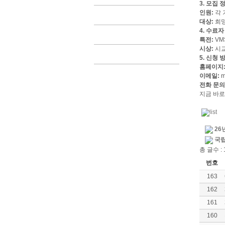
3. 모집 
인원:
각 
대상:
희망
4. 수료자
특전:
VM
시상:
시교
5. 신청 
홈페이지
이메일:
m
전화 문의
지금 바로
26
국립
총 글수 : 
번호
163
162
161
160