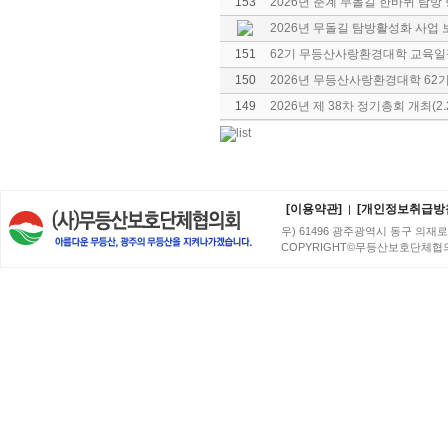
153
2026년 춘계 무돌길 한바퀴 탐방
2026년 무돌길 탐방활성화 사업
151
62기 무등산사랑환경대학 교육일
150
2026년 무등산사랑환경대학 62기
149
2026년 제 38차 정기총회 개최(2.
[이용약관]
[개인정보취급방
|
우) 61496 광주광역시 동구 의재로 96번
COPYRIGHT©무등산보호단체협의회. A