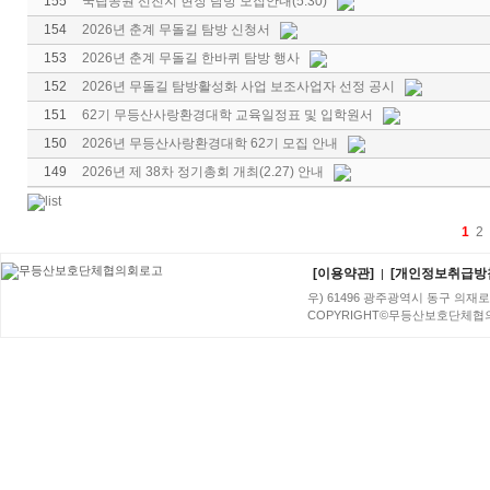
155
국립공원 선진지 현장 탐방 모집안내(5.30)
154
2026년 춘계 무돌길 탐방 신청서
153
2026년 춘계 무돌길 한바퀴 탐방 행사
152
2026년 무돌길 탐방활성화 사업 보조사업자 선정 공시
151
62기 무등산사랑환경대학 교육일정표 및 입학원서
150
2026년 무등산사랑환경대학 62기 모집 안내
149
2026년 제 38차 정기총회 개최(2.27) 안내
1
2
[이용약관]
[개인정보취급방
|
우) 61496 광주광역시 동구 의재로 96번
COPYRIGHT©무등산보호단체협의회. A