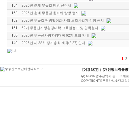
154
2026년 춘계 무돌길 탐방 신청서
153
2026년 춘계 무돌길 한바퀴 탐방 행사
152
2026년 무돌길 탐방활성화 사업 보조사업자 선정 공시
151
62기 무등산사랑환경대학 교육일정표 및 입학원서
150
2026년 무등산사랑환경대학 62기 모집 안내
149
2026년 제 38차 정기총회 개최(2.27) 안내
1
2
[이용약관]
[개인정보취급방
|
우) 61496 광주광역시 동구 의재로 96번
COPYRIGHT©무등산보호단체협의회. A