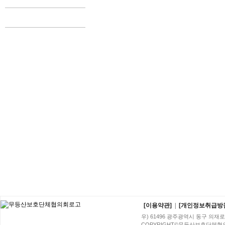
[이용약관]
|
[개인정보취급방
우) 61496 광주광역시 동구 의재로 96번
COPYRIGHT©무등산보호단체협의회. A