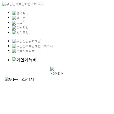
>
HOME