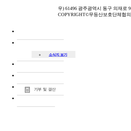
우) 61496 광주광역시 동구 의재로 96번길 
COPYRIGHT©무등산보호단체협의회. AL
소식지 보기