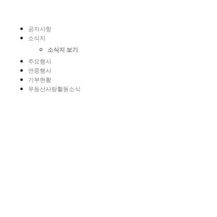
공지사항
소식지
소식지 보기
주요행사
연중행사
기부현황
무등산사랑활동소식