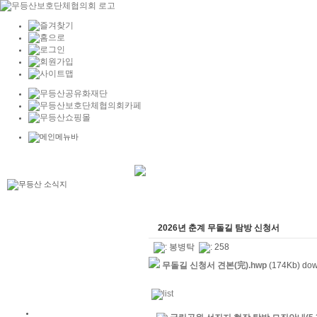
2026년 춘계 무돌길 탐방 신청서
:
봉병탁
: 258
무돌길 신청서 견본(完).hwp
(174Kb) dow