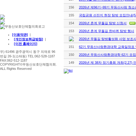
156
2026년 제96기~99기 무등산사랑 
155
국립공원 선진지 현장 탐방 모집안내(5.
154
2026년 춘계 무돌길 탐방 신청서
153
2026년 춘계 무돌길 한바퀴 탐방 행사
[이용약관]
|
2026년 무돌길 탐방활성화 사업 보조
[개인정보취급방침]
|
[이전 홈페이지]
151
62기 무등산사랑환경대학 교육일정표 
우) 61496 광주광역시 동구 의재로 96
150
2026년 무등산사랑환경대학 62기 모집
번길 26-1(소태동) TEL:062-528-1187
FAX:062-512-1187
149
2026년 제 38차 정기총회 개최(2.27) 
COPYRIGHT©무등산보호단체협의회.
ALL Rights Reserved