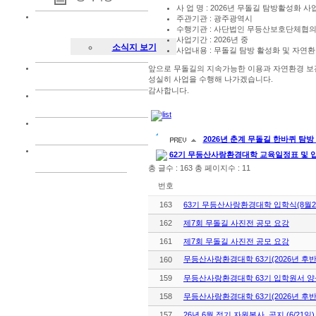
사 업 명 : 2026년 무돌길 탐방활성화 사
주관기관 : 광주광역시
수행기관 : 사단법인 무등산보호단체협
사업기간 : 2026년 중
소식지 보기
사업내용 : 무돌길 탐방 활성화 및 자연
앞으로 무돌길의 지속가능한 이용과 자연환경 보
성실히 사업을 수행해 나가겠습니다.
감사합니다.
2026년 춘계 무돌길 한바퀴 탐방
62기 무등산사랑환경대학 교육일정표 및 
총 글수 : 163 총 페이지수 : 11
번호
163
63기 무등산사랑환경대학 입학식(8월2
162
제7회 무돌길 사진전 공모 요강
161
제7회 무돌길 사진전 공모 요강
무등산사랑환경대학 63기(2026년 후반
160
159
무등산사랑환경대학 63기 입학원서 양
158
무등산사랑환경대학 63기(2026년 후반
157
26년 6월 정기 자원봉사 공지 (6/21일)