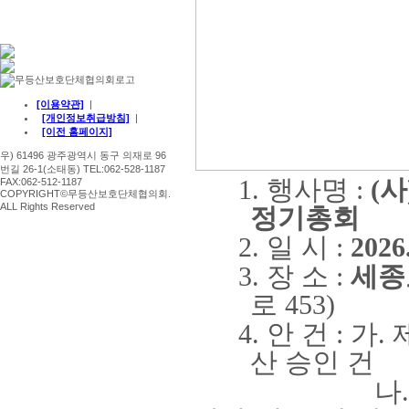
[이용약관]
|
[개인정보취급방침]
|
[이전 홈페이지]
우) 61496 광주광역시 동구 의재로 96
번길 26-1(소태동) TEL:062-528-1187
1.
행사명
:
(
사
FAX:062-512-1187
COPYRIGHT©무등산보호단체협의회.
ALL Rights Reserved
정기총회
2.
일 시
:
2026.
3.
장 소
:
세종
로
453)
4.
안 건
:
가
.
산 승인 건
나