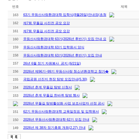
번호
제목
63기 무등산사랑환경대학 입학식(8월26일)안내장(초청
163
162
제7회 무돌길 사진전 공모 요강
161
제7회 무돌길 사진전 공모 요강
무등산사랑환경대학 63기(2026년 후반기) 모집 안내 요
160
159
무등산사랑환경대학 63기 입학원서 양식
158
무등산사랑환경대학 63기(2026년 후반기) 모집 안내
157
26년 6월 정기 자원봉사 공지 (6/21일)
156
2026년 제96기~99기 무등산사랑 청소년환경학교 참가�
국립공원 선진지 현장 탐방 모집안내(5.30)
155
2026년 춘계 무돌길 탐방 신청서
154
2026년 춘계 무돌길 한바퀴 탐방 행사
153
2026년 무돌길 탐방활성화 사업 보조사업자 선정 공시
62기 무등산사랑환경대학 교육일정표 및 입학원서
151
2026년 무등산사랑환경대학 62기 모집 안내
150
2026년 제 38차 정기총회 개최(2.27) 안내
149