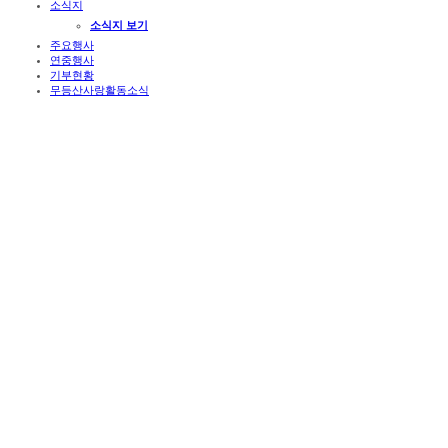
소식지
소식지 보기
주요행사
연중행사
기부현황
무등산사랑활동소식