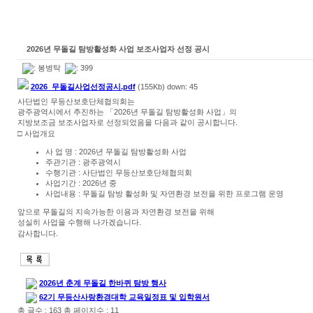
2026년 무돌길 탐방활성화 사업 보조사업자 선정 공시
:
봉병탁
: 399
2026_무돌길사업선정공시.pdf
(155Kb) down: 45
사단법인 무등산보호단체협의회는
광주광역시에서 추진하는 「2026년 무돌길 탐방활성화 사업」의
지방보조금 보조사업자로 선정되었음을 다음과 같이 공시합니다.
□ 사업개요
사 업 명 : 2026년 무돌길 탐방활성화 사업
주관기관 : 광주광역시
수행기관 : 사단법인 무등산보호단체협의회
사업기간 : 2026년 중
사업내용 : 무돌길 탐방 활성화 및 자연환경 보전을 위한 프로그램 운영
앞으로 무돌길의 지속가능한 이용과 자연환경 보전을 위해
성실히 사업을 수행해 나가겠습니다.
감사합니다.
2026년 춘계 무돌길 한바퀴 탐방 행사
62기 무등산사랑환경대학 교육일정표 및 입학원서
총 글수 : 163 총 페이지수 : 11