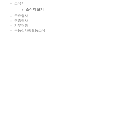
소식지
소식지 보기
주요행사
연중행사
기부현황
무등산사랑활동소식