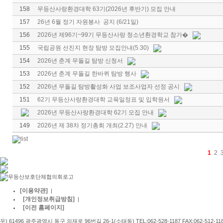
158
무등산사랑환경대학 63기(2026년 후반기) 모집 안내
157
26년 6월 정기 자원봉사 공지 (6/21일)
156
2026년 제96기~99기 무등산사랑 청소년환경학교 참가�
155
국립공원 선진지 현장 탐방 모집안내(5.30)
154
2026년 춘계 무돌길 탐방 신청서
153
2026년 춘계 무돌길 한바퀴 탐방 행사
152
2026년 무돌길 탐방활성화 사업 보조사업자 선정 공시
151
62기 무등산사랑환경대학 교육일정표 및 입학원서
2026년 무등산사랑환경대학 62기 모집 안내
149
2026년 제 38차 정기총회 개최(2.27) 안내
1
2
[이용약관]
|
[개인정보취급방침]
|
[이전 홈페이지]
우) 61496 광주광역시 동구 의재로 96번길 26-1(소태동) TEL:062-528-1187 FAX:062-512-11