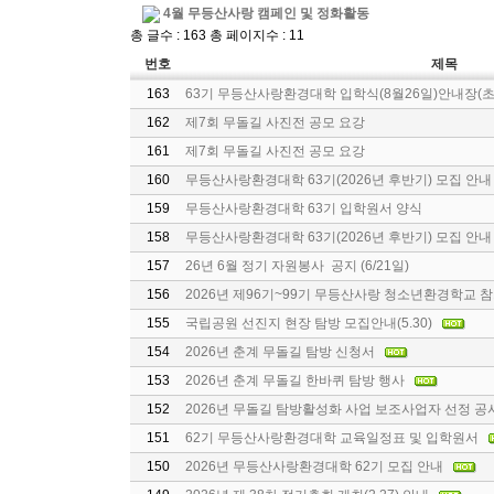
4월 무등산사랑 캠페인 및 정화활동
총 글수 : 163 총 페이지수 : 11
번호
제목
163
63기 무등산사랑환경대학 입학식(8월26일)안내장(
162
제7회 무돌길 사진전 공모 요강
161
제7회 무돌길 사진전 공모 요강
160
무등산사랑환경대학 63기(2026년 후반기) 모집 안내
159
무등산사랑환경대학 63기 입학원서 양식
158
무등산사랑환경대학 63기(2026년 후반기) 모집 안내
157
26년 6월 정기 자원봉사 공지 (6/21일)
156
2026년 제96기~99기 무등산사랑 청소년환경학교 
155
국립공원 선진지 현장 탐방 모집안내(5.30)
154
2026년 춘계 무돌길 탐방 신청서
153
2026년 춘계 무돌길 한바퀴 탐방 행사
152
2026년 무돌길 탐방활성화 사업 보조사업자 선정 공
151
62기 무등산사랑환경대학 교육일정표 및 입학원서
150
2026년 무등산사랑환경대학 62기 모집 안내