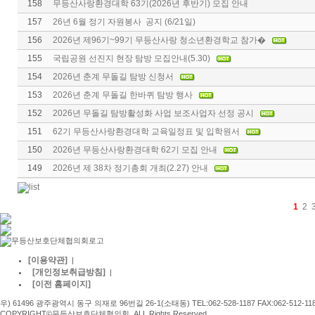
158
무등산사랑환경대학 63기(2026년 후반기) 모집 안내
157
26년 6월 정기 자원봉사 공지 (6/21일)
156
2026년 제96기~99기 무등산사랑 청소년환경학교 참가�
155
국립공원 선진지 현장 탐방 모집안내(5.30)
154
2026년 춘계 무돌길 탐방 신청서
153
2026년 춘계 무돌길 한바퀴 탐방 행사
152
2026년 무돌길 탐방활성화 사업 보조사업자 선정 공시
151
62기 무등산사랑환경대학 교육일정표 및 입학원서
150
2026년 무등산사랑환경대학 62기 모집 안내
149
2026년 제 38차 정기총회 개최(2.27) 안내
1
2
[이용약관]
|
[개인정보취급방침]
|
[이전 홈페이지]
우) 61496 광주광역시 동구 의재로 96번길 26-1(소태동) TEL:062-528-1187 FAX:062-512-11
COPYRIGHT©무등산보호단체협의회. ALL Rights Reserved