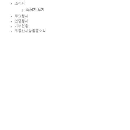
소식지
소식지 보기
주요행사
연중행사
기부현황
무등산사랑활동소식