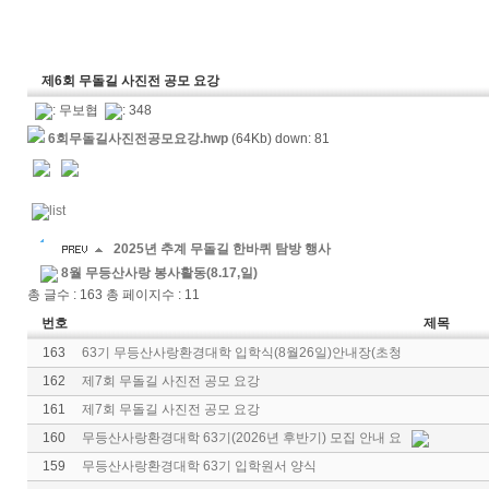
제6회 무돌길 사진전 공모 요강
:
무보협
: 348
6회무돌길사진전공모요강.hwp
(64Kb) down: 81
2025년 추계 무돌길 한바퀴 탐방 행사
8월 무등산사랑 봉사활동(8.17,일)
총 글수 : 163 총 페이지수 : 11
번호
제목
163
63기 무등산사랑환경대학 입학식(8월26일)안내장(초청
162
제7회 무돌길 사진전 공모 요강
161
제7회 무돌길 사진전 공모 요강
160
무등산사랑환경대학 63기(2026년 후반기) 모집 안내 요
159
무등산사랑환경대학 63기 입학원서 양식