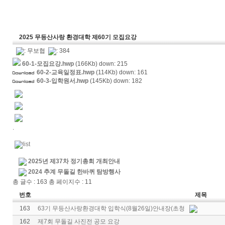
2025 무등산사랑 환경대학 제60기 모집요강
:
무보협
: 384
60-1-모집요강.hwp
(166Kb) down: 215
60-2-교육일정표.hwp
(114Kb) down: 161
60-3-입학원서.hwp
(145Kb) down: 182
.
2025년 제37차 정기총회 개최안내
2024 추계 무돌길 한바퀴 탐방행사
총 글수 : 163 총 페이지수 : 11
번호
제목
163
63기 무등산사랑환경대학 입학식(8월26일)안내장(초청
162
제7회 무돌길 사진전 공모 요강