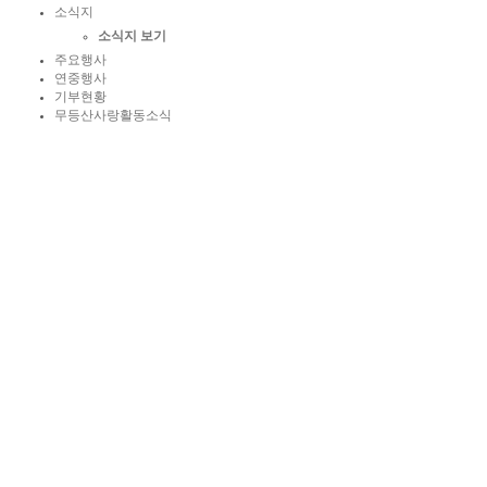
소식지
소식지 보기
주요행사
연중행사
기부현황
무등산사랑활동소식