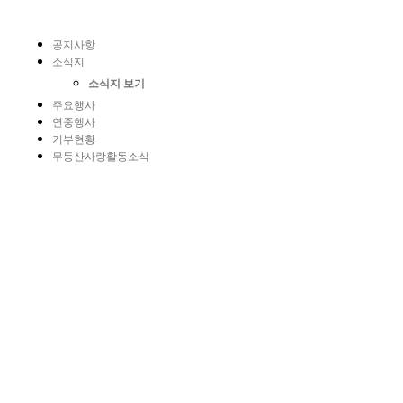
공지사항
소식지
소식지 보기
주요행사
연중행사
기부현황
무등산사랑활동소식